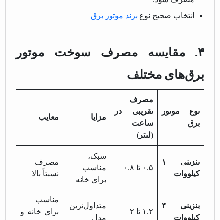
انتخاب صحیح نوع
برند موتور برق
۴. مقایسه مصرف سوخت موتور
برق‌های مختلف
مصرف
نوع موتور
تقریبی در
مزایا
معایب
برق
ساعت
(لیتر)
سبک،
بنزینی ۱
مصرف
۰.۵ تا ۰.۸
مناسب
کیلووات
نسبتاً بالا
برای خانه
مناسب
بنزینی ۳
متداول‌ترین
۱.۲ تا ۲
برای خانه و
کیلووات
مدل