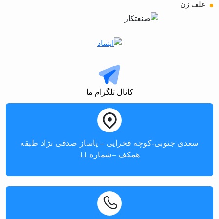
علف زن
کانال تلگرام ما
سعدی جنوبی-کوچه فخرایی – پاساز صدقی نژاد طبقه
همکف –شماره 11