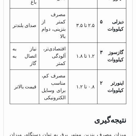
باغ
مصرف
دیزلی ۵
کمتر از
۲.۵ تا ۳.۵
صدای بلندتر
کیلووات
بنزینی، دوام
بالا
اقتصادی‌تر،
نیاز به
گازسوز ۳
۱.۲ تا ۱.۸
آلودگی
اتصال به
کیلووات
کمتر
گاز
مصرف کم،
اینورتر ۲
مناسب
۰.۸ تا ۱.۲
قیمت بالاتر
کیلووات
برای وسایل
الکترونیکی
نتیجه‌گیری
میزان مصرف بنزین موتور برق به توان دستگاه، میزان