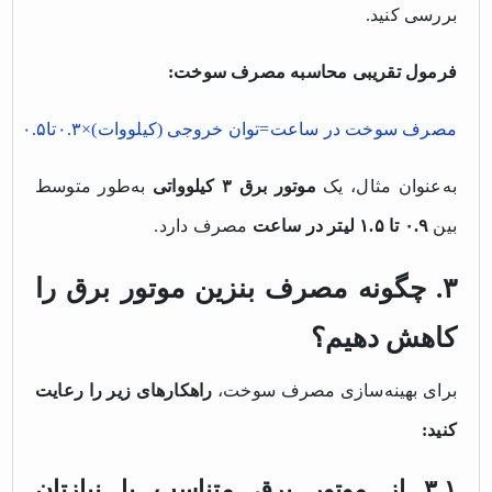
بررسی کنید.
فرمول تقریبی محاسبه مصرف سوخت:
مصرف سوخت در ساعت=توان خروجی (کیلووات)×۰.۳تا۰.۵
به‌عنوان مثال، یک
موتور برق ۳ کیلوواتی
به‌طور متوسط
بین
۰.۹ تا ۱.۵ لیتر در ساعت
مصرف دارد.
۳. چگونه مصرف بنزین موتور برق را
کاهش دهیم؟
برای بهینه‌سازی مصرف سوخت،
راهکارهای زیر را رعایت
کنید:
۳.۱ از موتور برق متناسب با نیازتان