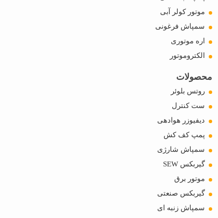
موتور کولر آبی
سمپاش فرغونی
اره موتوری
الکتروموتور
محصولات
روتس بلوئر
ست کنترل
دیفیوزر هوادهی
پمپ کف کش
سمپاش شارژی
گیربکس SEW
موتور برق
گیربکس صنعتی
سمپاش زنبه ای