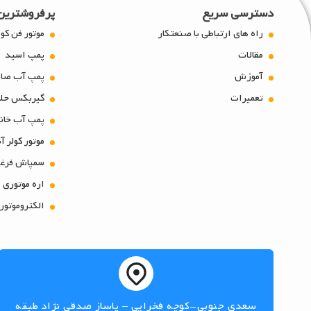
دسترسی سریع
پرفروشترین
راه های ارتباطی با صنعتکار
موتور فن کو
مقالات
پمپ اسید
آموزش
پمپ آب صاب
تعمیرات
گیربکس حلز
پمپ آب خان
موتور کولر آ
سمپاش فرغو
اره موتوری
الکتروموتور
سعدی جنوبی-کوچه فخرایی – پاساز صدقی نژاد طبقه