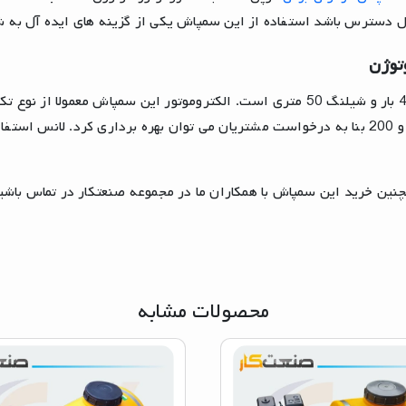
توژن
سمپاش فرغونی کوپل شده با الکتروموتور موتوژن دارای پمپ 45 بار و شیلنگ 50 متری است. ا
روی این سمپاش استفاده کرد. همچنین از دو مخزن 100 لیتری و 200 بنا به درخواست مشتریان می توان
ن خرید این سمپاش با همکاران ما در مجموعه صنعتکار در تماس باشید.
محصولات مشابه