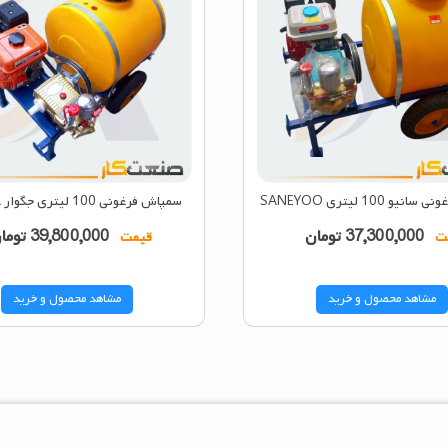
و 100 لیتری SANEYOO
سمپاش فرغونی 100 لیتری جگوار JAGUAR
37,300,000
تومان
39,800,000
توما
ت
قیمت
مشاهد محصول و خرید
مشاهد محصول و خرید