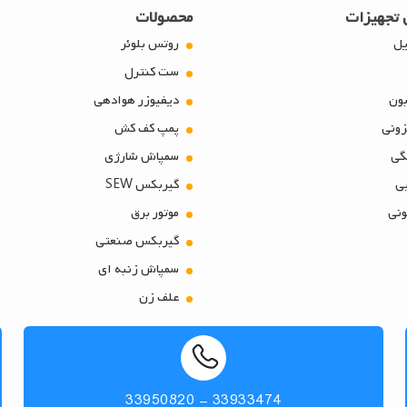
 تجهیزات
محصولات
یل
روتس بلوئر
ست کنترل
ون
دیفیوزر هوادهی
ونی
پمپ کف کش
گی
سمپاش شارژی
بی
گیربکس SEW
نی
موتور برق
گیربکس صنعتی
سمپاش زنبه ای
علف زن
33933474 - 33950820