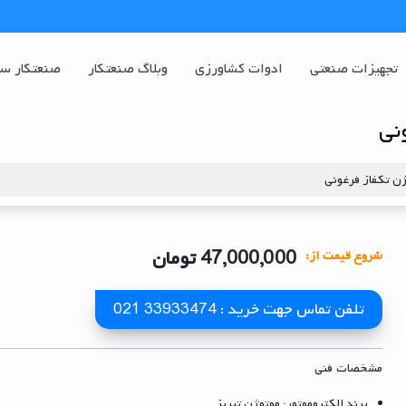
تجهیزات صنعتی
ادوات کشاورزی
وبلاگ صنعتکار
صنعتکار س
نی
ژن تکفاز فرغونی
47,000,000
تومان
شروع قیمت از:
تلفن تماس جهت خرید : 33933474 021
مشخصات فنی
برند الکتروموتور: موتوژن تبریز