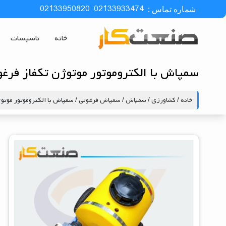
02133950820
02133933474
شماره تماس :
خانه
تاسیسات
سمپاش با الکتروموتور موتوژن تکفاز فرغو
خانه
/
کشاورزی
/
سمپاش
/
سمپاش فرغونی
/ سمپاش با الکتروموتور موتو