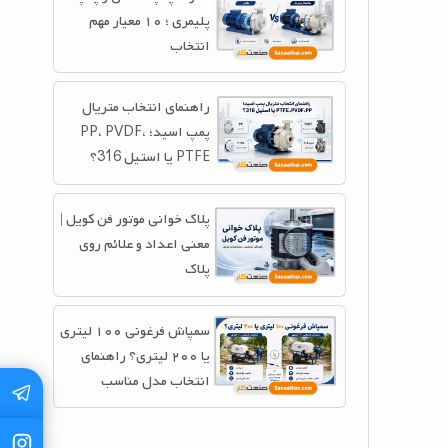
پلیمری ؛ ۱۰ معیار مهم
انتخاب
راهنمای انتخاب متریال
پمپ اسید؛ PP، PVDF،
PTFE یا استیل 316؟
پلاک خوانی موتور فن کویل |
معنی اعداد و علائم روی
پلاک
سمپاش فرغونی ۱۰۰ لیتری
یا ۲۰۰ لیتری؟ راهنمای
انتخاب مدل مناسب