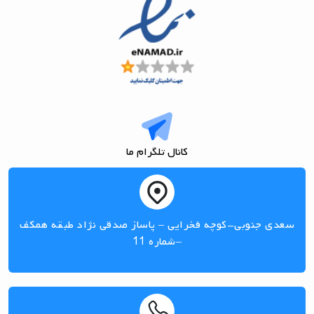
کانال تلگرام ما
سعدی جنوبی-کوچه فخرایی – پاساز صدقی نژاد طبقه همکف
–شماره 11