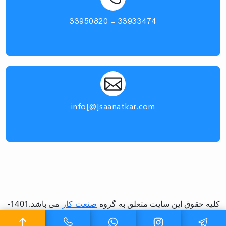
33933474 - 33950820
info[@]saanatkar.com
کلیه حقوق این سایت متعلق به گروه
صنعت کار
می باشد.1401-
1404